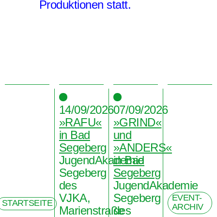
Produktionen statt.
14/09/2026
07/09/2026
»RAFU«
»GRIND«
in Bad
und
Segeberg
»ANDERS«
JugendAkademie
in Bad
Segeberg
Segeberg
des
JugendAkademie
VJKA,
Segeberg
EVENT-
STARTSEITE
ARCHIV
Marienstraße
des