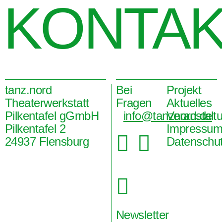
KONTA
tanz.nord
Bei
Projekt
Theaterwerkstatt
Fragen
Aktuelles
Pilkentafel gGmbH
info@tanznord.de
Veranstalt
Pilkentafel 2
Impressu


24937 Flensburg
Datenschu

Newsletter