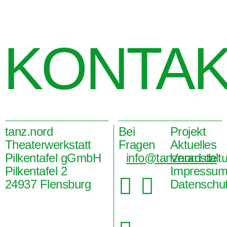
KONTA
tanz.nord
Bei
Projekt
Theaterwerkstatt
Fragen
Aktuelles
Pilkentafel gGmbH
info@tanznord.de
Veranstalt
Pilkentafel 2
Impressu


24937 Flensburg
Datenschu