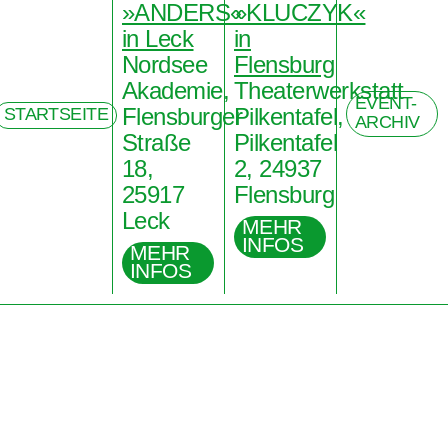
»ANDERS«
»KLUCZYK«
in Leck
in
Nordsee
Flensburg
Akademie,
Theaterwerkstatt
EVENT-
Flensburger
Pilkentafel,
STARTSEITE
ARCHIV
Straße
Pilkentafel
18,
2, 24937
25917
Flensburg
Leck
MEHR
INFOS
MEHR
INFOS