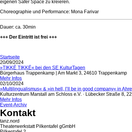
eigenen Safer Space zu kreieren.
Choreographie
und Performance: Mona
Farivar
Dauer: ca. 30min
+++ Der Eintritt ist frei +++
Startseite
20/09/2024
»TIKKÉ TIKKÉ« bei den SE KulturTagen
Bürgerhaus Trappenkamp | Am Markt 3, 24610 Trappenkamp
Mehr Infos
02/10/2024
»Multilingualismus« & »in hell, I’ll be in good company« in Ahr
Kulturzentrum Marstall am Schloss e.V. · Lübecker Straße 8, 
Mehr Infos
Event-Archiv
Kontakt
tanz.nord
Theaterwerkstatt Pilkentafel gGmbH
Pilkentafel 2