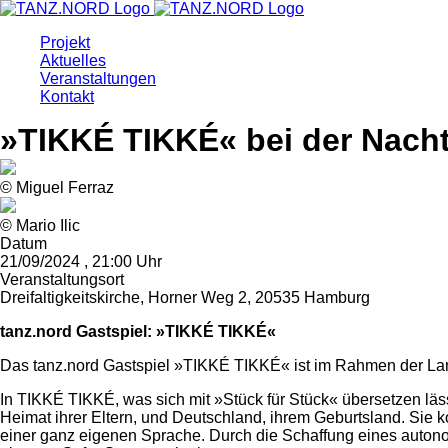
Projekt
Aktuelles
Veranstaltungen
Kontakt
»TIKKÉ TIKKÉ« bei der Nacht
© Miguel Ferraz
© Mario Ilic
Datum
21/09/2024 , 21:00 Uhr
Veranstaltungsort
Dreifaltigkeitskirche, Horner Weg 2, 20535 Hamburg
tanz.nord Gastspiel: »TIKKÉ TIKKÉ«
Das tanz.nord Gastspiel »TIKKÉ TIKKÉ« ist im Rahmen der Lan
In TIKKÉ
TIKKÉ
, was sich mit »Stück für Stück« übersetzen
läs
Heimat ihrer Eltern, und
Deutschland, ihrem Geburtsland. Sie 
einer ganz eigenen Sprache. Durch die Schaffung eines
autono