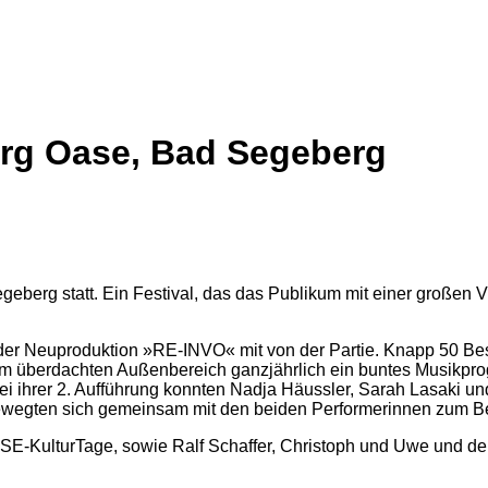
erg Oase, Bad Segeberg
eberg statt. Ein Festival, das das Publikum mit einer großen V
 der Neuproduktion »RE-INVO« mit von der Partie. Knapp 50 B
 dem überdachten Außenbereich ganzjährlich ein buntes Musikpr
ei ihrer 2. Aufführung konnten Nadja Häussler, Sarah Lasaki u
ewegten sich gemeinsam mit den beiden Performerinnen zum Be
 SE-KulturTage, sowie Ralf Schaffer, Christoph und Uwe und 